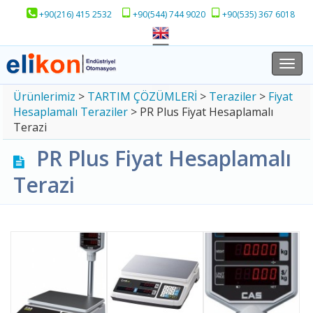
+90(216) 415 2532
+90(544) 744 9020
+90(535) 367 6018
Togg
navi
Ürünlerimiz
>
TARTIM ÇÖZÜMLERİ
>
Teraziler
>
Fiyat
Hesaplamalı Teraziler
>
PR Plus Fiyat Hesaplamalı
Terazi
PR Plus Fiyat Hesaplamalı
Terazi